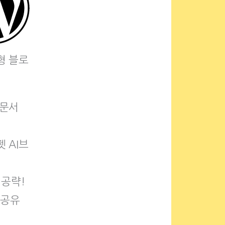
형 블로
웹문서
 AI브
 공략!
 공유