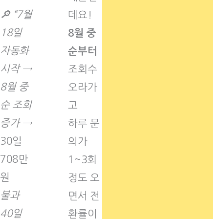
🔎 “7월
데요!
18일
8월 중
자동화
순부터
시작 →
조회수
8월 중
오라가
순 조회
고
증가 →
하루 문
30일
의가
708만
1~3회
원
정도 오
불과
면서 전
40일
환률이