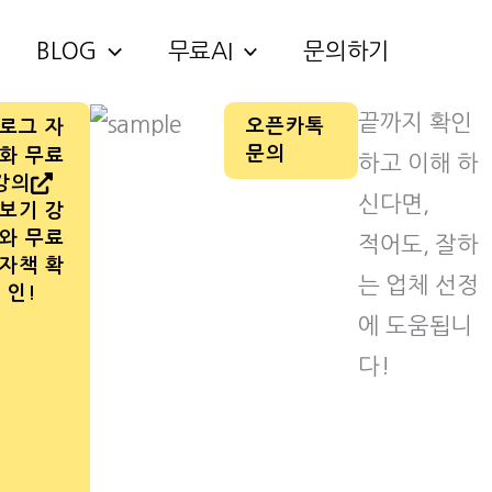
BLOG
무료AI
문의하기
끝까지 확인
오픈카톡
로그 자
문의
화 무료
하고 이해 하
강의
신다면,
보기 강
와 무료
적어도, 잘하
자책 확
는 업체 선정
인!
에 도움됩니
다!