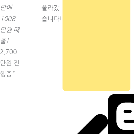
만에
올라갔
1008
습니다!
만원 매
출!
2,700
만원 진
행중
”