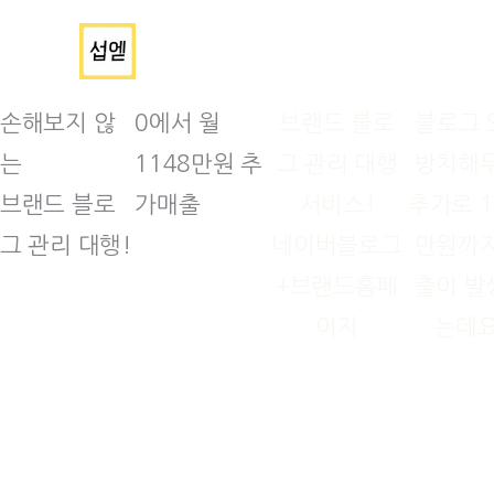
콘
텐
츠
손해보지 않
0에서 월
브랜드 블로
블로그 
로
는
1148만원 추
그 관리 대행
방치해두
건
브랜드 블로
가매출
서비스!
추가로 1
너
그 관리 대행!
네이버블로그
만원까지
뛰
+브랜드홈페
출이 발
기
이지
는데요