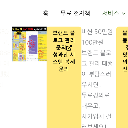
홈
무료 전자책
서비스
SEO
비싼 50만원
브랜드 블
블
로그 관리
동
고,
100만원
문의
888
브랜드 블로
성과난 시
맛
스템 복제
의
 매
그 관리 대행
문의
전
생했
이 부담스러
!
우시면..
무료강의로
배우고,
사기업체 걸
러보세요!