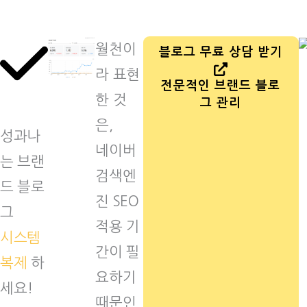
월천이
블로그 무료 상담 받기
라 표현
전문적인 브랜드 블로
한 것
그 관리
은,
성과나
네이버
는 브랜
검색엔
드 블로
진 SEO
그
적용 기
시스템
간이 필
복제
하
요하기
세요!
때문인