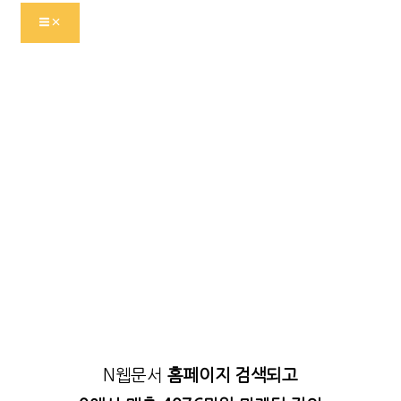
로
서브에드(섭엗)
건
너
뛰
기
N웹문서
홈페이지 검색되고