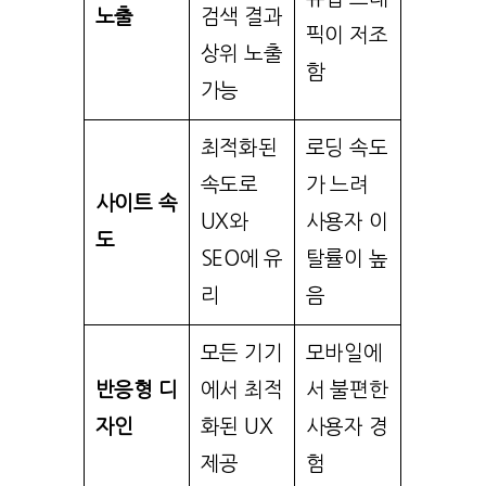
노출
검색 결과
픽이 저조
상위 노출
함
가능
최적화된
로딩 속도
속도로
가 느려
사이트 속
UX와
사용자 이
도
SEO에 유
탈률이 높
리
음
모든 기기
모바일에
반응형 디
에서 최적
서 불편한
자인
화된 UX
사용자 경
제공
험