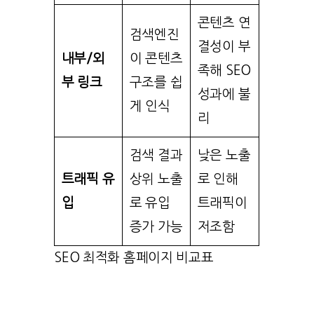
콘텐츠 연
검색엔진
결성이 부
내부/외
이 콘텐츠
족해 SEO
부 링크
구조를 쉽
성과에 불
게 인식
리
검색 결과
낮은 노출
트래픽 유
상위 노출
로 인해
입
로 유입
트래픽이
증가 가능
저조함
SEO 최적화 홈페이지 비교표