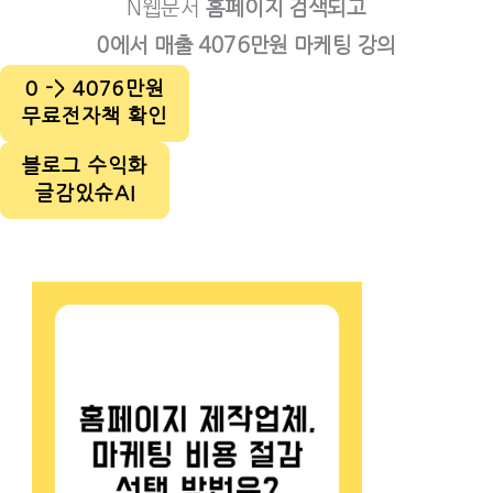
N웹문서
홈페이지 검색되고
건
0에서 매출 4076만원 마케팅 강의
너
0 -> 4076만원
뛰
무료전자책 확인
기
블로그 수익화
글감있슈AI