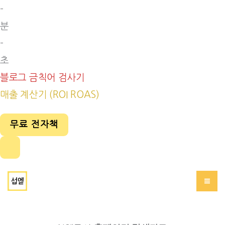
-
분
-
초
블로그 금칙어 검사기
매출 계산기 (ROI ROAS)
무료 전자책
콘
서브에드(섭엗)
텐
츠
로