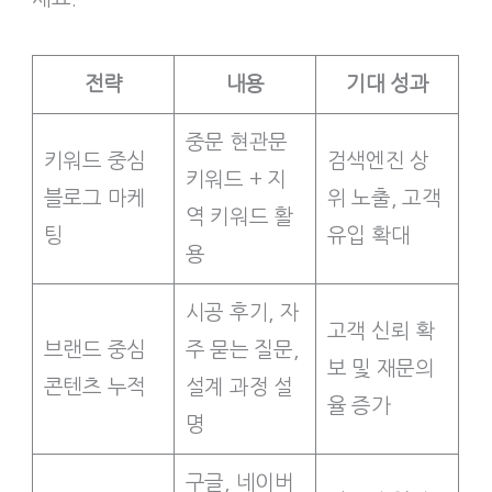
전략
내용
기대 성과
중문 현관문
키워드 중심
검색엔진 상
키워드 + 지
블로그 마케
위 노출, 고객
역 키워드 활
팅
유입 확대
용
시공 후기, 자
고객 신뢰 확
브랜드 중심
주 묻는 질문,
보 및 재문의
콘텐츠 누적
설계 과정 설
율 증가
명
구글, 네이버