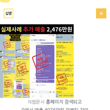
콘
서브에드(섭엗)
텐
츠
로
건
너
뛰
기
N웹문서
홈페이지 검색되고