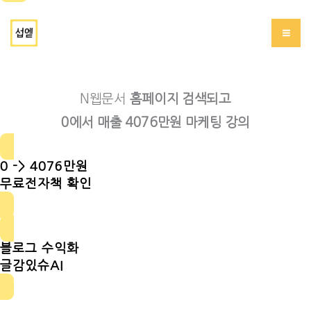
콘
서브에드(섭엗)
텐
츠
로
N웹문서
홈페이지 검색되고
건
0에서 매출 4076만원 마케팅 강의
너
뛰
0 -> 4076만원
기
무료전자책 확인
블로그 수익화
글감있슈AI