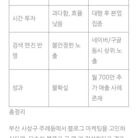
과다함, 효율
대행 후 본업
시간 투자
낮음
집중
네이버/구글
검색 엔진 반
불안정한 노
동시 상위 노
영
출
출
월 700만 추
성과
불확실
가 매출 사례
존재
총정리
부산 사상구 주례동에서 블로그 마케팅을 고민하