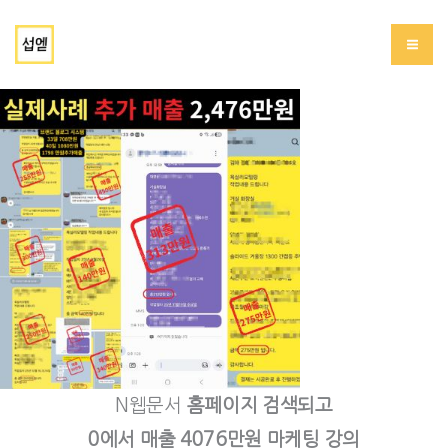
콘
서브에드(섭엗)
텐
츠
로
건
너
뛰
기
N웹문서
홈페이지 검색되고
0에서 매출 4076만원 마케팅 강의