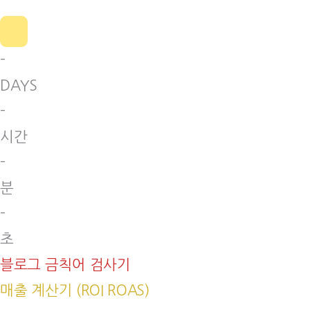
-
DAYS
-
시간
-
분
-
초
블로그 금칙어 검사기
매출 계산기 (ROI ROAS)