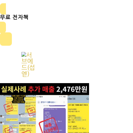
무료 전자책
콘
텐
츠
로
건
너
뛰
기