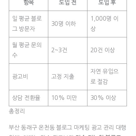
항목
도입 전
도입 후
일 평균 블로
1,000명 이
30명 이하
그 방문자
상
월 평균 문의
2~3건
20건 이상
수
자연 유입으
광고비
고정 지출
로 절감
상담 전환율
10% 미만
30% 이상
총정리
부산 동래구 온천동 블로그 마케팅 광고 관리 대행