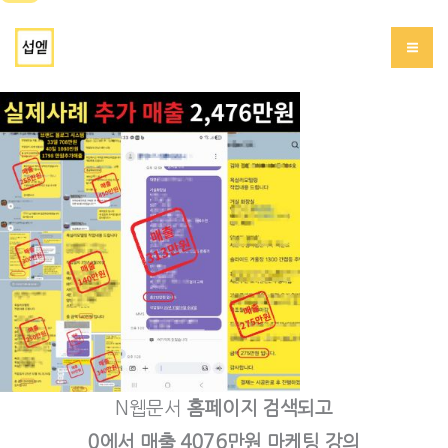
콘
서브에드(섭엗)
텐
츠
로
건
너
뛰
기
N웹문서
홈페이지 검색되고
0에서 매출 4076만원 마케팅 강의