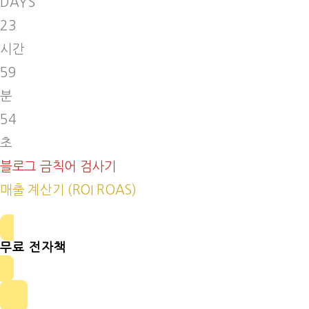
DAYS
23
시간
59
분
53
초
블로그 금칙어 검사기
매출 계산기 (ROI ROAS)
무료 전자책