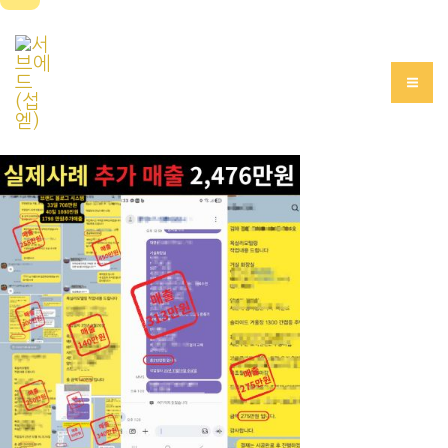
콘
텐
서브에드(섭엗)
츠
로
건
너
뛰
기