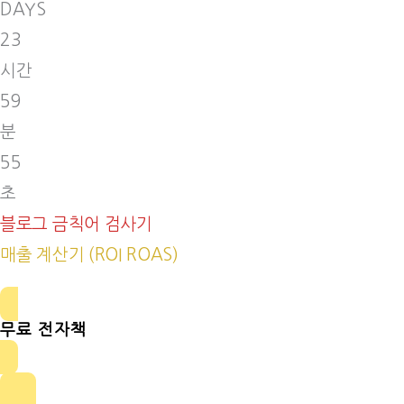
DAYS
23
시간
59
분
54
초
블로그 금칙어 검사기
매출 계산기 (ROI ROAS)
무료 전자책