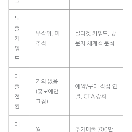
널
노
출
무작위, 미
실타겟 키워드, 방
키
추적
문자 체계적 분석
워
드
매
거의 없음
출
예약/구매 직접 연
(홍보에만
전
결, CTA 강화
그침)
환
매
월
추가매출 700만