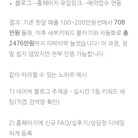
블로그→홈페이지 유입링크→예약접수 연동
결과: 기존 한달 매출 100~200만원선에서
708
만원
돌파, 이후 세부키워드 붙이기와 자동화로
총
2476만원
까지 따박따박 늘었습니다! 이 과정, 정
말 쉽지 않았지만 전부 인증 가능합니다.
같이 따라할 수 있는 노하우 예시
1) 네이버 블로그 주제글 – 실시간 1등 키워드 세
팅(직접 검색량 확인)
2) 홈페이지에 신규 FAQ/실후기/상담창 디테일
하게 등록