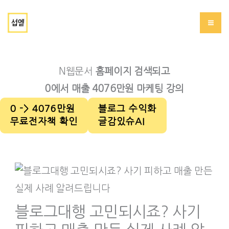
콘
서브에드(섭엗)
텐
츠
로
N웹문서
홈페이지 검색되고
건
0에서 매출 4076만원 마케팅 강의
너
0 -> 4076만원
블로그 수익화
뛰
무료전자책 확인
글감있슈AI
기
블로그대행 고민되시죠? 사기